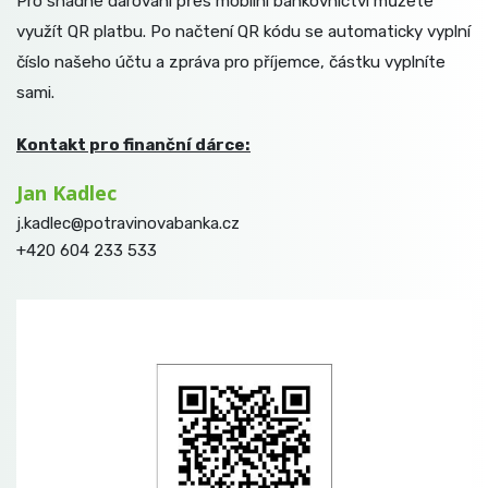
Pro snadné darování přes mobilní bankovnictví můžete
využít QR platbu. Po načtení QR kódu se automaticky vyplní
číslo našeho účtu a zpráva pro příjemce, částku vyplníte
sami.
Kontakt pro finanční dárce:
Jan Kadlec
j.kadlec@potravinovabanka.cz
+420 604 233 533