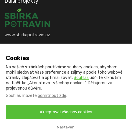
Další projekty
www.sbirkapotravin.cz
Kontakt
Cookies
info@potravinovabanka.cz
Na našich stránkách používáme soubory cookies, abychom
mohli sledovat Vaše preference a zájmy a podle toho webové
stránky zlepšovat a optimalizovat.
Souhlas
udělíte kliknutím
na tlačítko „Akceptovat všechny cookies“. Děkujeme za
#SpolecneProtiPlytvani
projevenou důvěru.
Souhlas můžete
odmítnout zde
.
Zásady ochrany osobních údajů
Akceptovat všechny cookies
Informace o cookies
© 2026 Česká federace potravinových bank, z.s.
|
Nastavení
Webdesign by NexGen IT