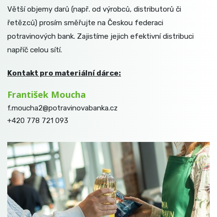
Větší objemy darů (např. od výrobců, distributorů či
řetězců) prosím směřujte na Českou federaci
potravinových bank. Zajistíme jejich efektivní distribuci
napříč celou sítí.
Kontakt pro materiální dárce:
František Moucha
f.moucha2@potravinovabanka.cz
+420 778 721 093